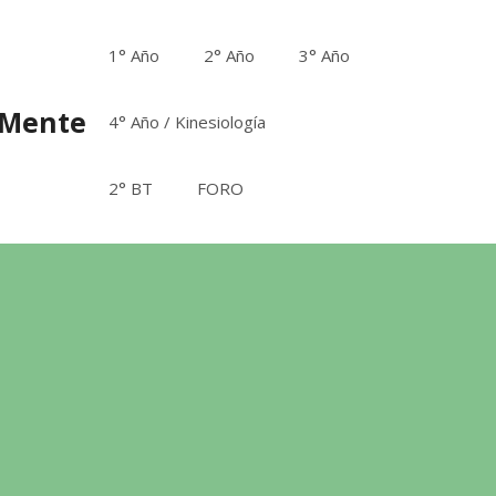
1° Año
2° Año
3° Año
aMente
4° Año / Kinesiología
2° BT
FORO