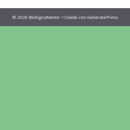
© 2026 BiológicaMente
• Creado con
GeneratePress