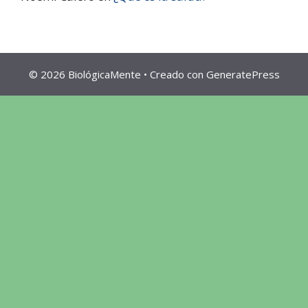
© 2026 BiológicaMente
• Creado con
GeneratePress