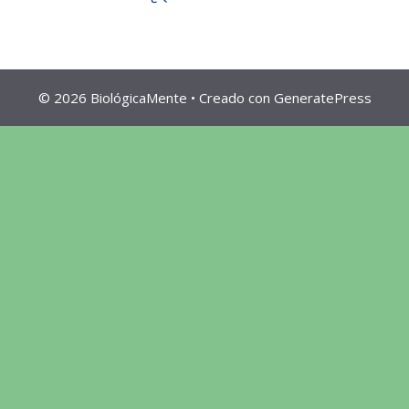
© 2026 BiológicaMente
• Creado con
GeneratePress