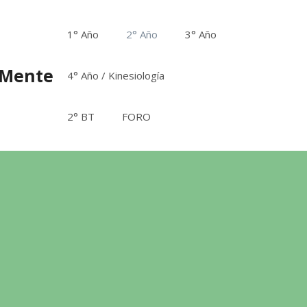
1° Año
2° Año
3° Año
aMente
4° Año / Kinesiología
2° BT
FORO