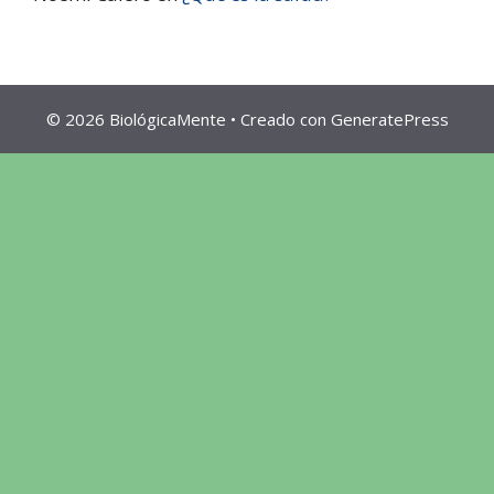
© 2026 BiológicaMente
• Creado con
GeneratePress