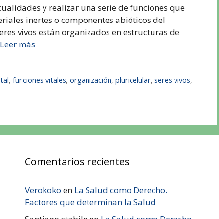
ualidades y realizar una serie de funciones que
teriales inertes o componentes abióticos del
eres vivos están organizados en estructuras de
Leer más
ital
,
funciones vitales
,
organización
,
pluricelular
,
seres vivos
,
Comentarios recientes
Verokoko
en
La Salud como Derecho.
Factores que determinan la Salud
Santiago stabile
en
La Salud como Derecho.