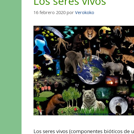
Los seres vivos
16 febrero 2020
por
Verokoko
Los seres vivos (componentes bióticos de 