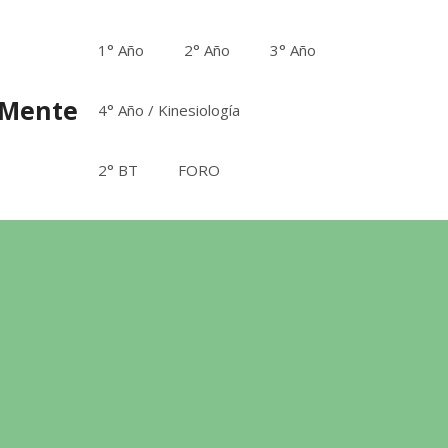
1° Año
2° Año
3° Año
aMente
4° Año / Kinesiología
2° BT
FORO