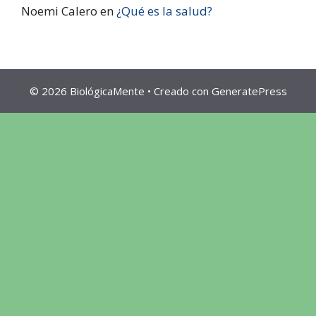
Noemi Calero
en
¿Qué es la salud?
© 2026 BiológicaMente
• Creado con
GeneratePress