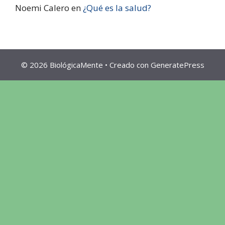
Noemi Calero
en
¿Qué es la salud?
© 2026 BiológicaMente
• Creado con
GeneratePress